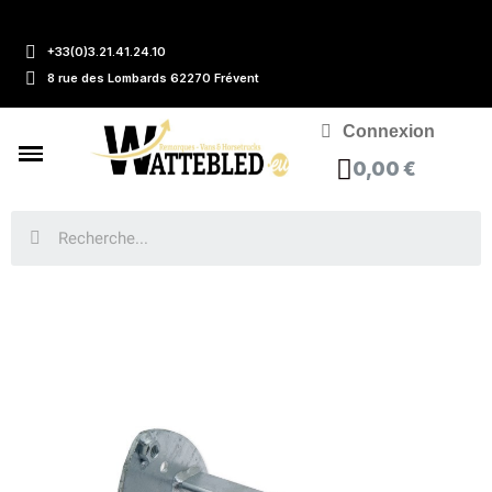
+33(0)3.21.41.24.10
8 rue des Lombards 62270 Frévent
Connexion
0,00 €