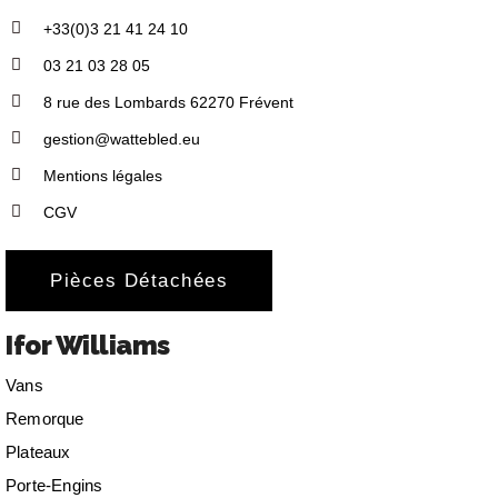
+33(0)3 21 41 24 10
03 21 03 28 05
8 rue des Lombards 62270 Frévent
gestion@wattebled.eu
Mentions légales
CGV
Pièces Détachées
Ifor Williams
Vans
Remorque
Plateaux
Porte-Engins