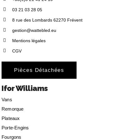
03 21 03 28 05
8 rue des Lombards 62270 Frévent
gestion@wattebled.eu
Mentions légales
CGV
Pièces Détachées
Ifor Williams
Vans
Remorque
Plateaux
Porte-Engins
Fourgons