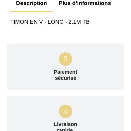
Description
Plus d'informations
Av
TIMON EN V - LONG - 2.1M TB
Paiement
sécurisé
Livraison
rapide