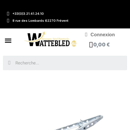
+33(0)3.21.41.24.10
8 rue des Lombards 62270 Frévent
Connexion
0,00 €