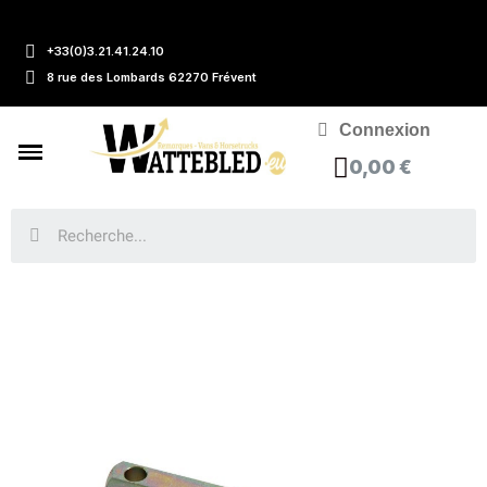
+33(0)3.21.41.24.10
8 rue des Lombards 62270 Frévent
Connexion
0,00 €