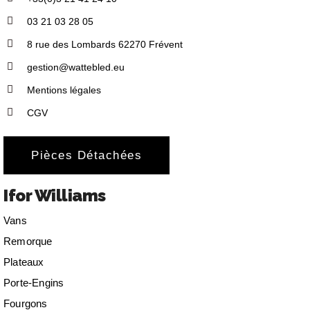
03 21 03 28 05
8 rue des Lombards 62270 Frévent
gestion@wattebled.eu
Mentions légales
CGV
Pièces Détachées
Ifor Williams
Vans
Remorque
Plateaux
Porte-Engins
Fourgons