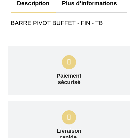
Description
Plus d'informations
Av
BARRE PIVOT BUFFET - FIN - TB
Paiement
sécurisé
Livraison
rapide