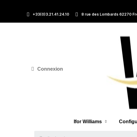
+33(0)3.21.41.24.10
8 rue des Lombards 62270 Fr
Connexion
Ifor Williams
Configu