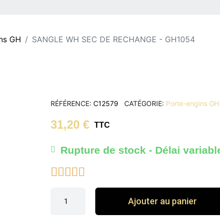
ins GH
SANGLE WH SEC DE RECHANGE - GH1054
RÉFÉRENCE
C12579
CATÉGORIE
Porte-engins GH
31,20 €
TTC
Rupture de stock - Délai variabl





Ajouter au panier