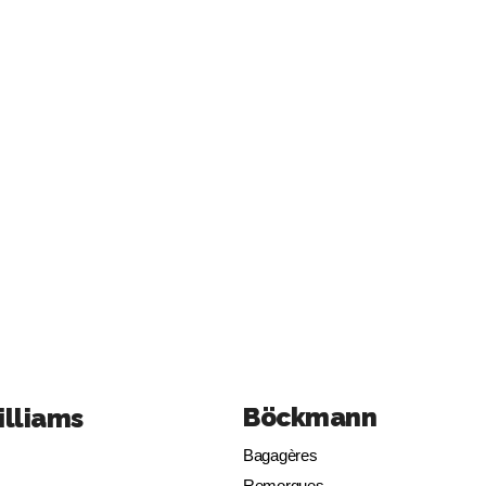
Böckmann
illiams
Bagagères
Remorques