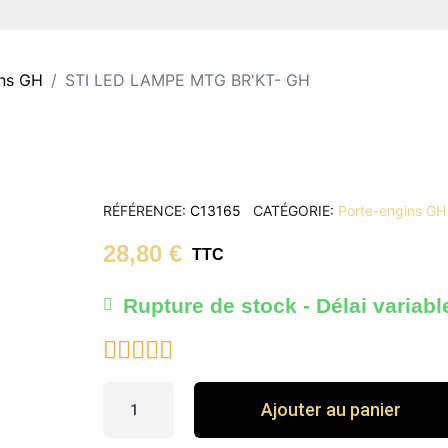
ins GH
STI LED LAMPE MTG BR'KT- GH
RÉFÉRENCE
C13165
CATÉGORIE
Porte-engins GH
28,80 €
TTC
Rupture de stock - Délai variabl





Ajouter au panier