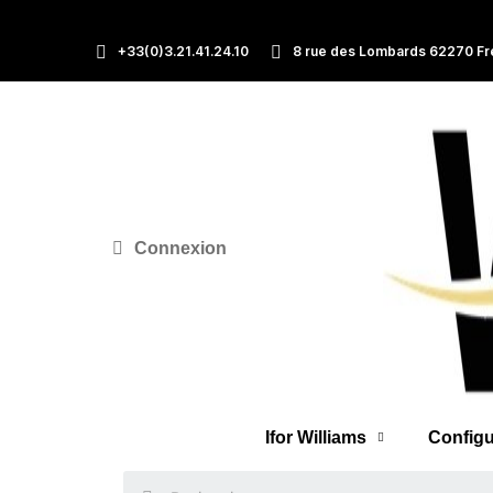
+33(0)3.21.41.24.10
8 rue des Lombards 62270 Fr
Connexion
Ifor Williams
Configu