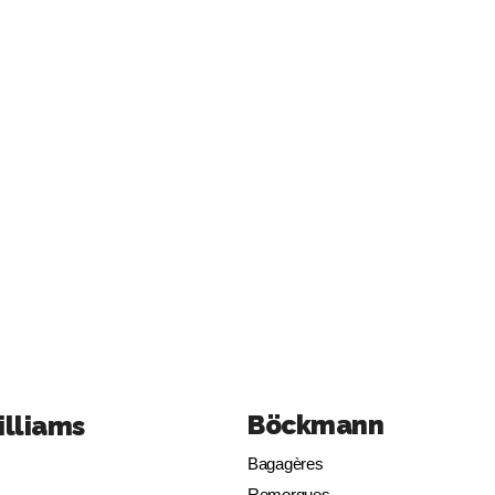
Böckmann
illiams
Bagagères
Remorques