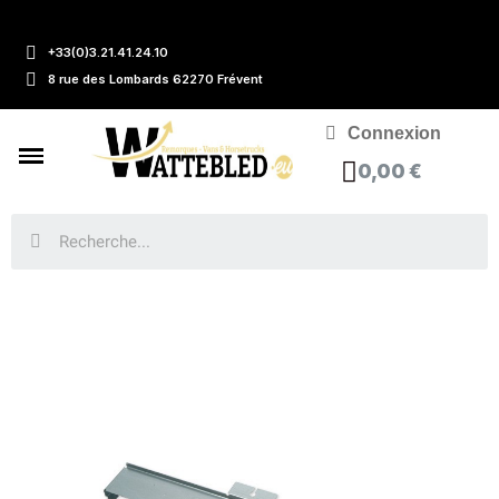
+33(0)3.21.41.24.10
8 rue des Lombards 62270 Frévent
Connexion
0,00 €