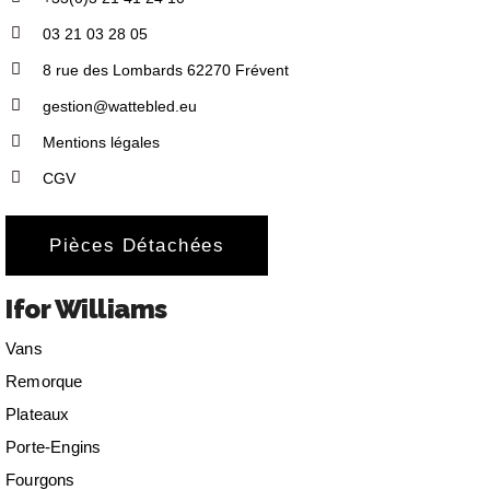
03 21 03 28 05
8 rue des Lombards 62270 Frévent
gestion@wattebled.eu
Mentions légales
CGV
Pièces Détachées
Ifor Williams
Vans
Remorque
Plateaux
Porte-Engins
Fourgons