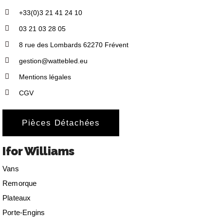
+33(0)3 21 41 24 10
03 21 03 28 05
8 rue des Lombards 62270 Frévent
gestion@wattebled.eu
Mentions légales
CGV
Pièces Détachées
Ifor Williams
Vans
Remorque
Plateaux
Porte-Engins