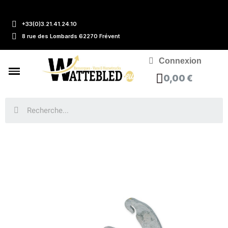
+33(0)3.21.41.24.10
8 rue des Lombards 62270 Frévent
Connexion
0,00 €