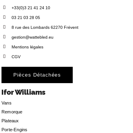
+33(0)3 21 41 24 10
03 21 03 28 05
8 rue des Lombards 62270 Frévent
gestion@wattebled.eu
Mentions légales
CGV
Pièces Détachées
Ifor Williams
Vans
Remorque
Plateaux
Porte-Engins