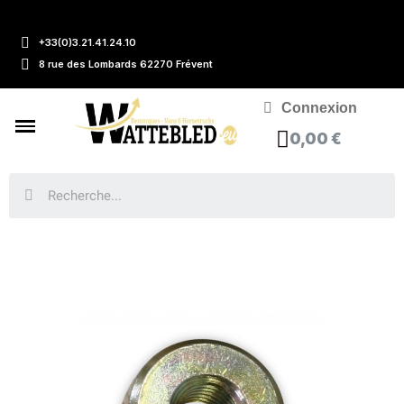
+33(0)3.21.41.24.10
8 rue des Lombards 62270 Frévent
Connexion
0,00 €