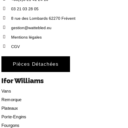
03 21 03 28 05
8 rue des Lombards 62270 Frévent
gestion@wattebled.eu
Mentions légales
CGV
Pièces Détachées
Ifor Williams
Vans
Remorque
Plateaux
Porte-Engins
Fourgons