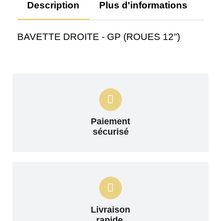
Description
Plus d'informations
Av
BAVETTE DROITE - GP (ROUES 12")
Paiement
sécurisé
Livraison
rapide