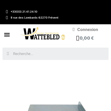
+33(0)3.21.41.24.10
8 rue des Lombards 62270 Frévent
Connexion
0,00 €