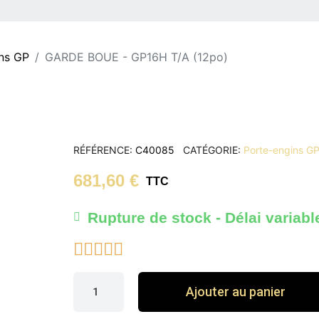
ns GP
GARDE BOUE - GP16H T/A (12po)
RÉFÉRENCE
C40085
CATÉGORIE
Porte-engins G
681,60 €
TTC
Rupture de stock - Délai variabl





Ajouter au panier