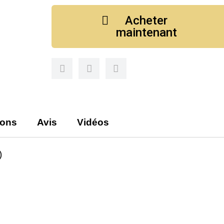
Acheter
maintenant
ions
Avis
Vidéos
)