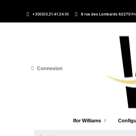
+33(0)3.21.41.24.10
8 rue des Lombards 62270 Fr
Connexion
Ifor Williams
Configu