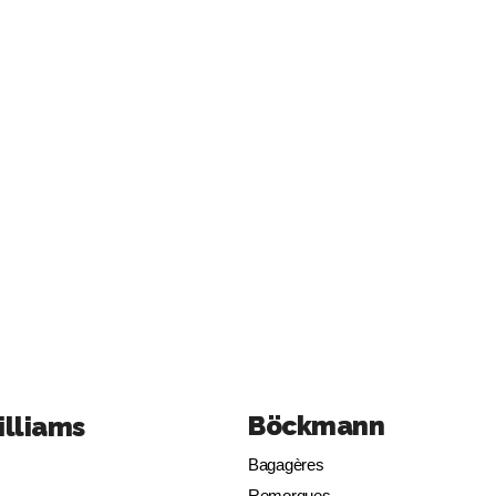
Böckmann
illiams
Bagagères
Remorques