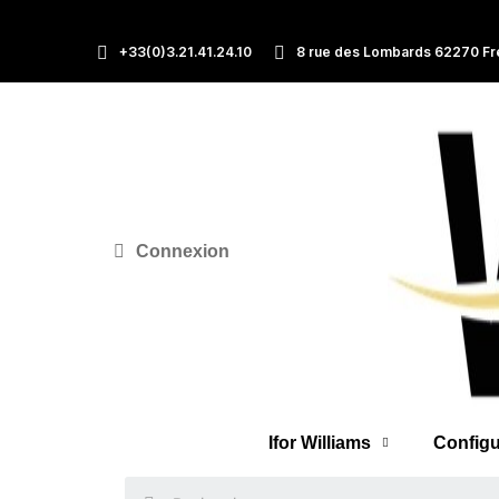
+33(0)3.21.41.24.10
8 rue des Lombards 62270 Fr
Connexion
Ifor Williams
Configu