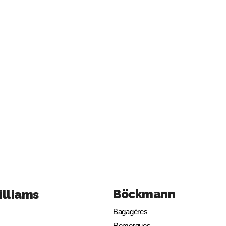
Böckmann
illiams
Bagagères
Remorques