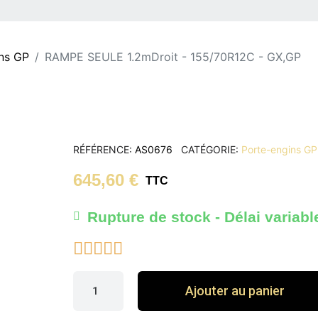
ns GP
RAMPE SEULE 1.2mDroit - 155/70R12C - GX,GP
RÉFÉRENCE
AS0676
CATÉGORIE
Porte-engins GP
645,60 €
TTC
Rupture de stock - Délai variabl





Ajouter au panier