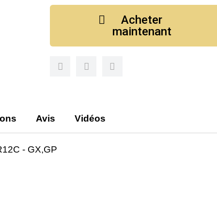
Acheter
maintenant
ions
Avis
Vidéos
R12C - GX,GP