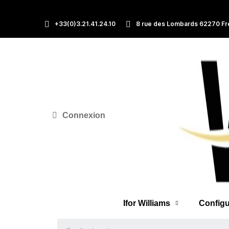
+33(0)3.21.41.24.10
8 rue des Lombards 62270 Fr
Connexion
Ifor Williams
Configu