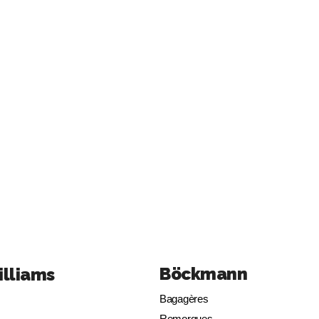
Böckmann
illiams
Bagagères
Remorques