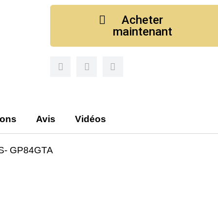
Acheter
maintenant
ions
Avis
Vidéos
S- GP84GTA