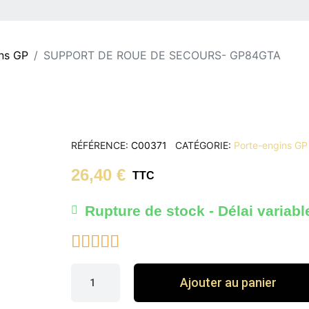
ns GP
SUPPORT DE ROUE DE SECOURS- GP84GTA
RÉFÉRENCE
C00371
CATÉGORIE
Porte-engins GP
26,40 €
TTC
Rupture de stock - Délai variabl





Ajouter au panier