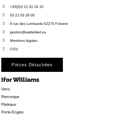
+33(0)3 21 41 24 10
03 21 03 28 05
8 rue des Lombards 62270 Frévent
gestion@wattebled.eu
Mentions légales
CGV
Pièces Détachées
Ifor Williams
Vans
Remorque
Plateaux
Porte-Engins