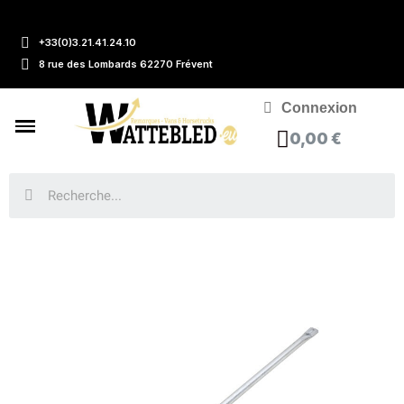
+33(0)3.21.41.24.10
8 rue des Lombards 62270 Frévent
Connexion
0,00 €