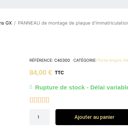
ns GX
PANNEAU de montage de plaque d'immatriculatio
RÉFÉRENCE
C40300
CATÉGORIE
Porte-engins G
84,00 €
TTC
Rupture de stock - Délai variabl





Ajouter au panier