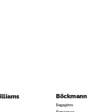
Böckmann
illiams
Bagagères
Remorques