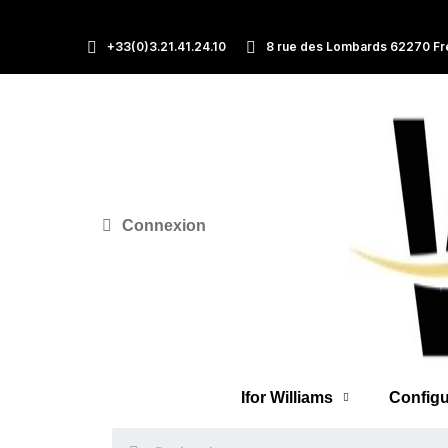
+33(0)3.21.41.24.10
8 rue des Lombards 62270 Fr
Connexion
Ifor Williams
Configu