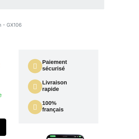
n - GX106
Paiement
X
sécurisé
Livraison
rapide
e
100%
français