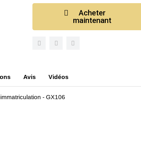
Acheter
maintenant
ions
Avis
Vidéos
mmatriculation - GX106