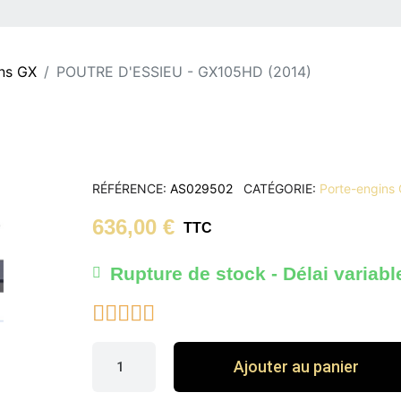
ns GX
POUTRE D'ESSIEU - GX105HD (2014)
RÉFÉRENCE
AS029502
CATÉGORIE
Porte-engins
636,00 €
TTC
Rupture de stock - Délai variabl





Ajouter au panier