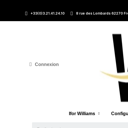
+33(0)3.21.41.24.10
8 rue des Lombards 62270 Fr
Connexion
Ifor Williams
Configu