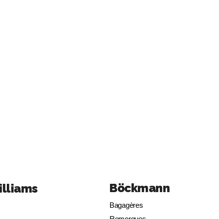
Böckmann
illiams
Bagagères
Remorques