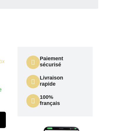
Paiement
 GX
sécurisé
Livraison
rapide
e
100%
français