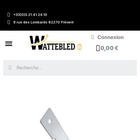
+33(0)3.21.41.24.10
8 rue des Lombards 62270 Frévent
Connexion
0,00 €