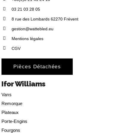
03 21 03 28 05
8 rue des Lombards 62270 Frévent
gestion@wattebled.eu
Mentions légales
CGV
Pièces Détachées
Ifor Williams
Vans
Remorque
Plateaux
Porte-Engins
Fourgons