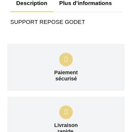
Description
Plus d'informations
Av
SUPPORT REPOSE GODET
Paiement
sécurisé
Livraison
rapide