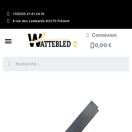
+33(0)3.21.41.24.10
8 rue des Lombards 62270 Frévent
Connexion
0,00 €