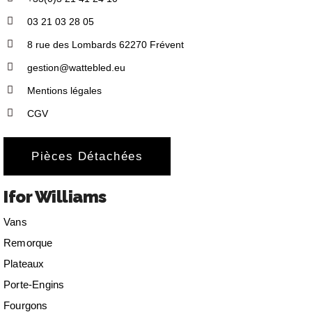
03 21 03 28 05
8 rue des Lombards 62270 Frévent
gestion@wattebled.eu
Mentions légales
CGV
Pièces Détachées
Ifor Williams
Vans
Remorque
Plateaux
Porte-Engins
Fourgons