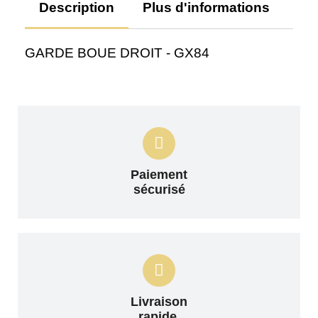
Description
Plus d'informations
Av
GARDE BOUE DROIT - GX84
Paiement
sécurisé
Livraison
rapide