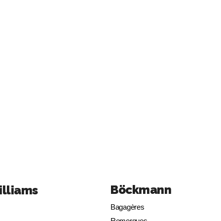
Böckmann
illiams
Bagagères
Remorques