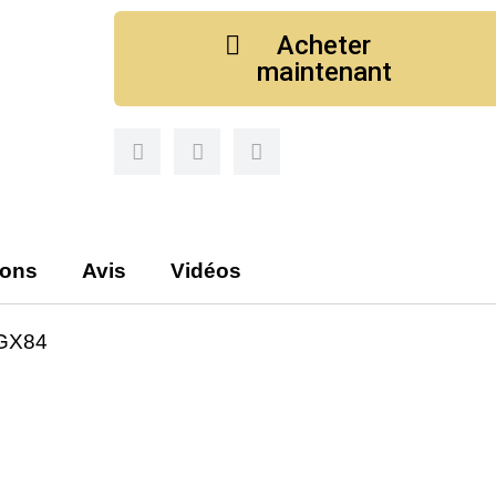
Acheter
maintenant
ions
Avis
Vidéos
GX84