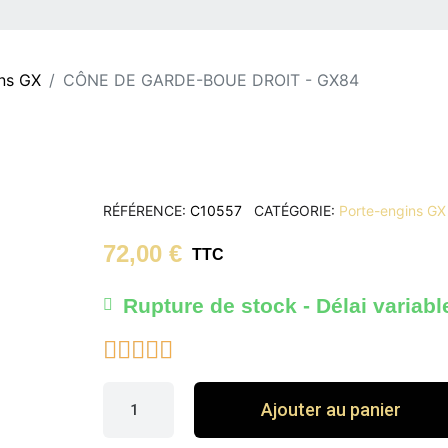
ns GX
CÔNE DE GARDE-BOUE DROIT - GX84
RÉFÉRENCE
C10557
CATÉGORIE
Porte-engins GX
72,00 €
TTC
Rupture de stock - Délai variabl





Ajouter au panier