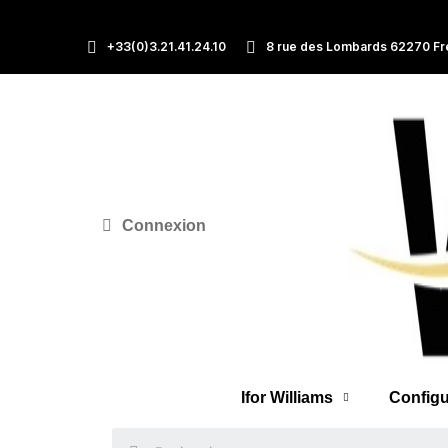
+33(0)3.21.41.24.10
8 rue des Lombards 62270 Fr
Connexion
Ifor Williams
Configu