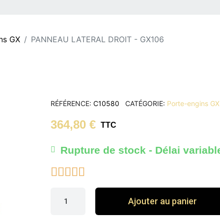
ns GX
PANNEAU LATERAL DROIT - GX106
RÉFÉRENCE
C10580
CATÉGORIE
Porte-engins GX
364,80 €
TTC
Rupture de stock - Délai variabl





Ajouter au panier