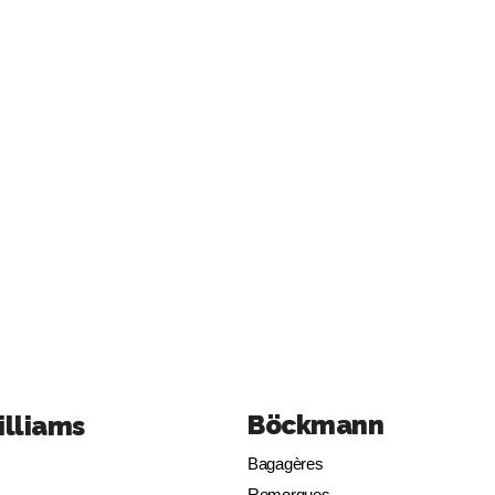
Böckmann
illiams
Bagagères
Remorques