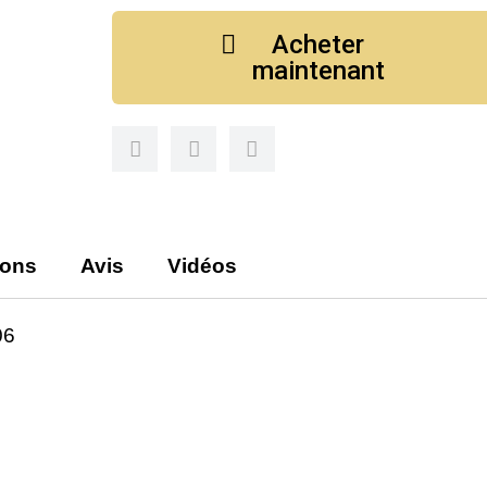
Acheter
maintenant
ions
Avis
Vidéos
06