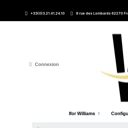
+33(0)3.21.41.24.10
8 rue des Lombards 62270 Fr
Connexion
Ifor Williams
Configu