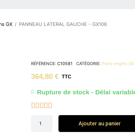
ns GX
PANNEAU LATERAL GAUCHE - GX106
RÉFÉRENCE
C10581
CATÉGORIE
Porte-engins GX
364,80 €
TTC
Rupture de stock - Délai variabl





Ajouter au panier