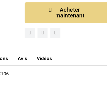
Acheter
maintenant
ions
Avis
Vidéos
X106