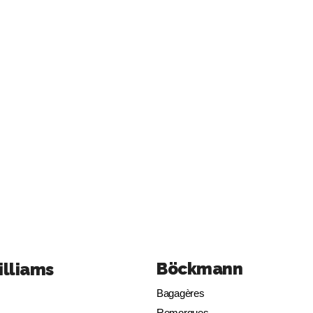
Böckmann
illiams
Bagagères
Remorques