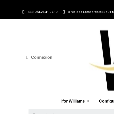
+33(0)3.21.41.24.10
8 rue des Lombards 62270 Fr
Connexion
Ifor Williams
Configu