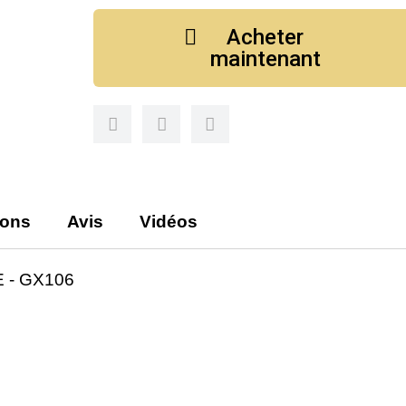
Acheter
maintenant
ions
Avis
Vidéos
 - GX106