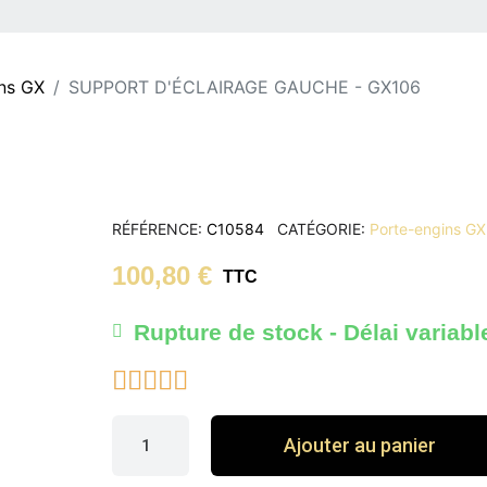
ns GX
SUPPORT D'ÉCLAIRAGE GAUCHE - GX106
RÉFÉRENCE
C10584
CATÉGORIE
Porte-engins GX
100,80 €
TTC
Rupture de stock - Délai variabl





Ajouter au panier