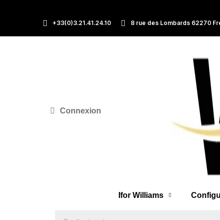
+33(0)3.21.41.24.10
8 rue des Lombards 62270 Fr
Connexion
Ifor Williams
Configu