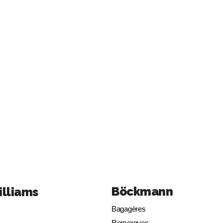
Böckmann
illiams
Bagagères
Remorques