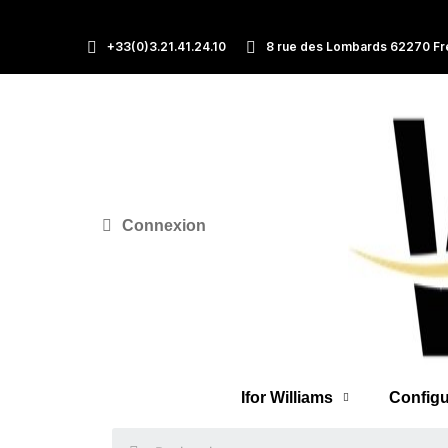
+33(0)3.21.41.24.10
8 rue des Lombards 62270 Fr
Connexion
Ifor Williams
Configu