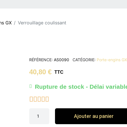
ns GX
Verrouillage coulissant
RÉFÉRENCE
AS0090
CATÉGORIE
Porte-engins G
40,80 €
TTC
Rupture de stock - Délai variabl





Ajouter au panier