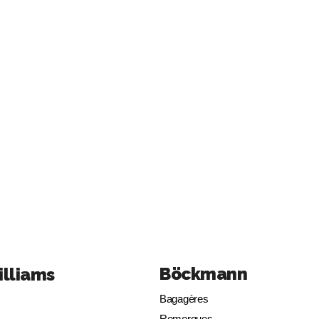
Böckmann
illiams
Bagagères
Remorques