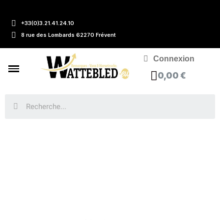
+33(0)3.21.41.24.10
8 rue des Lombards 62270 Frévent
Connexion
0,00 €