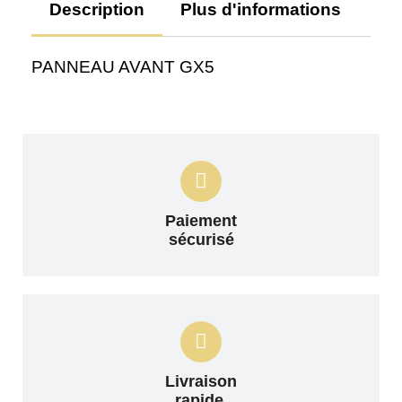
Description
Plus d'informations
Av
PANNEAU AVANT GX5
Paiement
sécurisé
Livraison
rapide