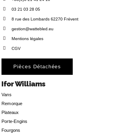
03 21 03 28 05
8 rue des Lombards 62270 Frévent
gestion@wattebled.eu
Mentions légales
CGV
Pièces Détachées
Ifor Williams
Vans
Remorque
Plateaux
Porte-Engins
Fourgons