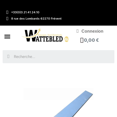
+33(0)3.21.41.24.10
8 rue des Lombards 62270 Frévent
Connexion
0,00 €