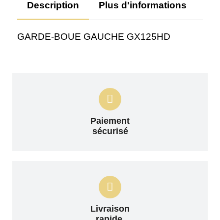
Description
Plus d'informations
Av
GARDE-BOUE GAUCHE GX125HD
Paiement
sécurisé
Livraison
rapide