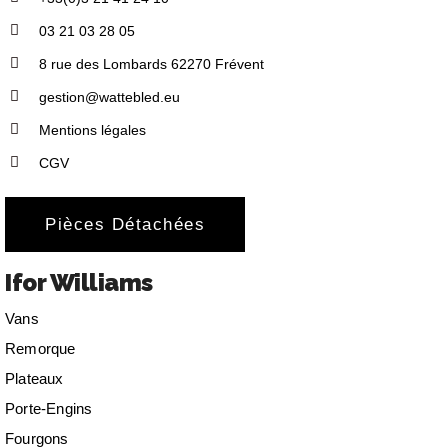
03 21 03 28 05
8 rue des Lombards 62270 Frévent
gestion@wattebled.eu
Mentions légales
CGV
Pièces Détachées
Ifor Williams
Vans
Remorque
Plateaux
Porte-Engins
Fourgons