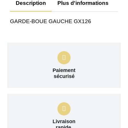
Description
Plus d'informations
Av
GARDE-BOUE GAUCHE GX126
Paiement
sécurisé
Livraison
rapide