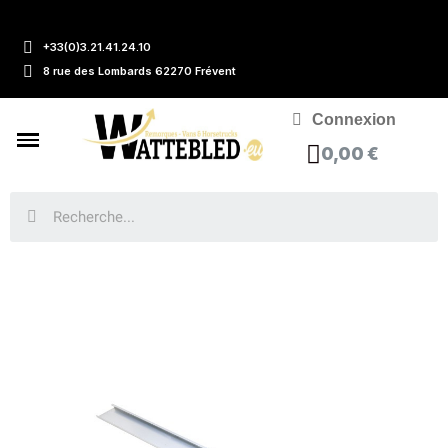
+33(0)3.21.41.24.10
8 rue des Lombards 62270 Frévent
Connexion
0,00 €