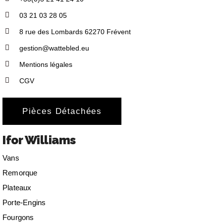
03 21 03 28 05
8 rue des Lombards 62270 Frévent
gestion@wattebled.eu
Mentions légales
CGV
Pièces Détachées
Ifor Williams
Vans
Remorque
Plateaux
Porte-Engins
Fourgons