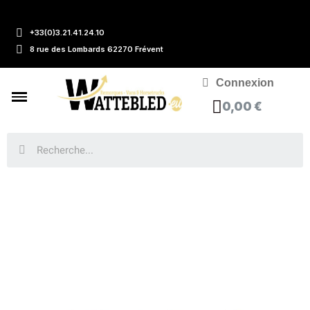
+33(0)3.21.41.24.10
8 rue des Lombards 62270 Frévent
Connexion
0,00 €