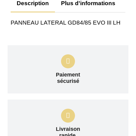
Description
Plus d'informations
Av
PANNEAU LATERAL GD84/85 EVO III LH
Paiement
sécurisé
Livraison
rapide