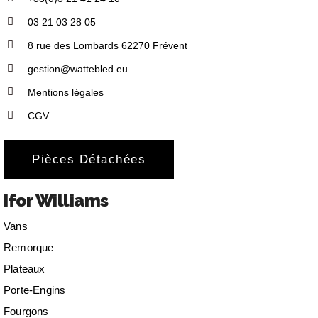
03 21 03 28 05
8 rue des Lombards 62270 Frévent
gestion@wattebled.eu
Mentions légales
CGV
Pièces Détachées
Ifor Williams
Vans
Remorque
Plateaux
Porte-Engins
Fourgons