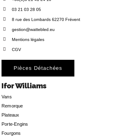
03 21 03 28 05
8 rue des Lombards 62270 Frévent
gestion@wattebled.eu
Mentions légales
CGV
Pièces Détachées
Ifor Williams
Vans
Remorque
Plateaux
Porte-Engins
Fourgons