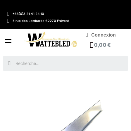
+33(0)3.21.41.24.10
8 rue des Lombards 62270 Frévent
Connexion
0,00 €