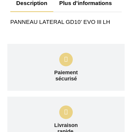
Description
Plus d'informations
Av
PANNEAU LATERAL GD10' EVO III LH
Paiement
sécurisé
Livraison
rapide