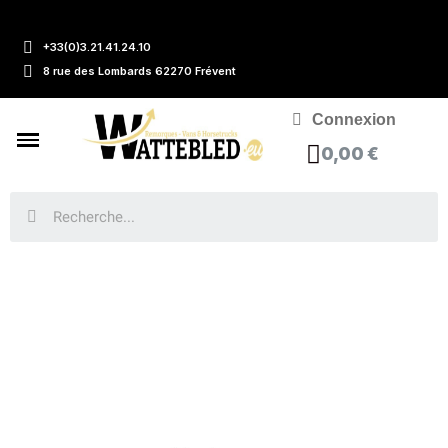
+33(0)3.21.41.24.10
8 rue des Lombards 62270 Frévent
Connexion
0,00 €