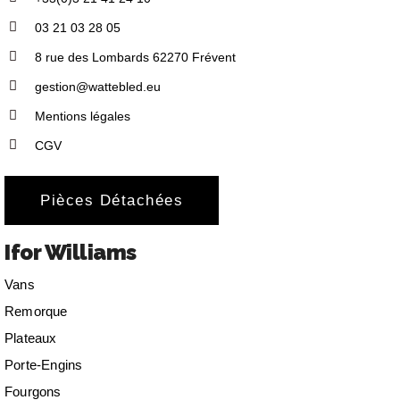
03 21 03 28 05
8 rue des Lombards 62270 Frévent
gestion@wattebled.eu
Mentions légales
CGV
Pièces Détachées
Ifor Williams
Vans
Remorque
Plateaux
Porte-Engins
Fourgons