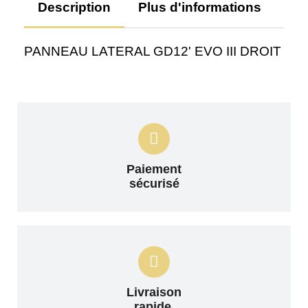
Description
Plus d'informations
Av
PANNEAU LATERAL GD12' EVO III DROIT
Paiement
sécurisé
Livraison
rapide