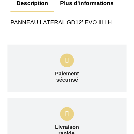
Description
Plus d'informations
Av
PANNEAU LATERAL GD12' EVO III LH
Paiement
sécurisé
Livraison
rapide