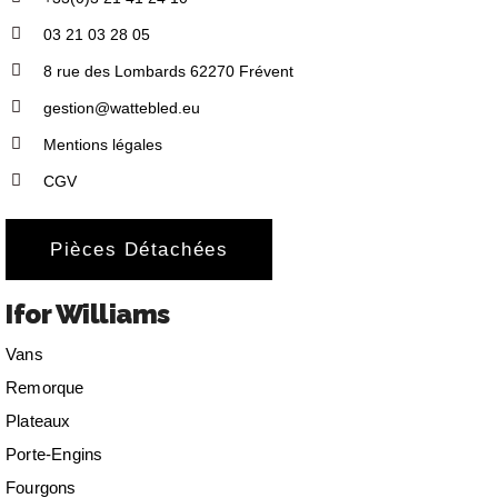
03 21 03 28 05
8 rue des Lombards 62270 Frévent
gestion@wattebled.eu
Mentions légales
CGV
Pièces Détachées
Ifor Williams
Vans
Remorque
Plateaux
Porte-Engins
Fourgons