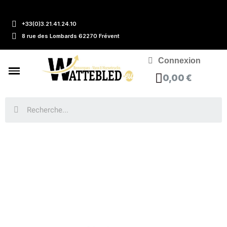
+33(0)3.21.41.24.10
8 rue des Lombards 62270 Frévent
Connexion
0,00 €