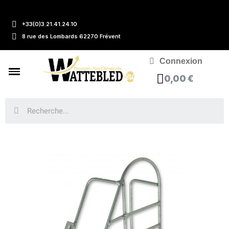
+33(0)3.21.41.24.10
8 rue des Lombards 62270 Frévent
Connexion
0,00 €