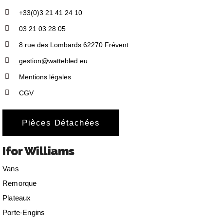
+33(0)3 21 41 24 10
03 21 03 28 05
8 rue des Lombards 62270 Frévent
gestion@wattebled.eu
Mentions légales
CGV
Pièces Détachées
Ifor Williams
Vans
Remorque
Plateaux
Porte-Engins