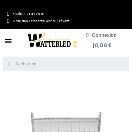
+33(0)3.21.41.24.10
8 rue des Lombards 62270 Frévent
Connexion
0,00 €