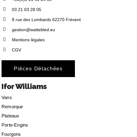
03 21 03 28 05
8 rue des Lombards 62270 Frévent
gestion@wattebled.eu
Mentions légales
CGV
Pièces Détachées
Ifor Williams
Vans
Remorque
Plateaux
Porte-Engins
Fourgons