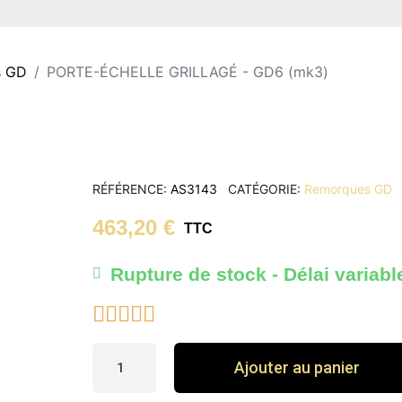
s GD
PORTE-ÉCHELLE GRILLAGÉ - GD6 (mk3)
RÉFÉRENCE
AS3143
CATÉGORIE
Remorques GD
463,20 €
TTC
Rupture de stock - Délai variabl





Ajouter au panier