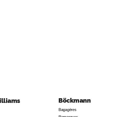
Böckmann
illiams
Bagagères
Remorques