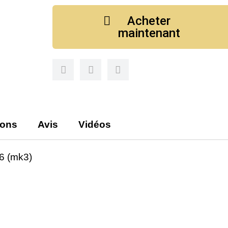
Acheter
maintenant
ions
Avis
Vidéos
 (mk3)