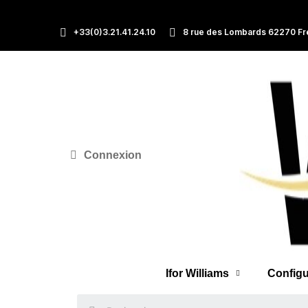
+33(0)3.21.41.24.10
8 rue des Lombards 62270 Fr
Connexion
Ifor Williams
Configu