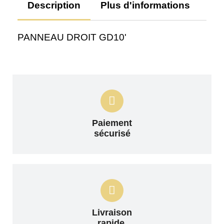
Description
Plus d'informations
Av
PANNEAU DROIT GD10'
Paiement
sécurisé
Livraison
rapide