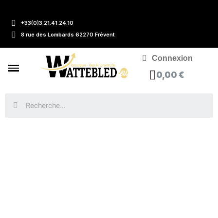
+33(0)3.21.41.24.10
8 rue des Lombards 62270 Frévent
Connexion
0,00 €