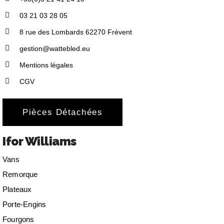
03 21 03 28 05
8 rue des Lombards 62270 Frévent
gestion@wattebled.eu
Mentions légales
CGV
Pièces Détachées
Ifor Williams
Vans
Remorque
Plateaux
Porte-Engins
Fourgons