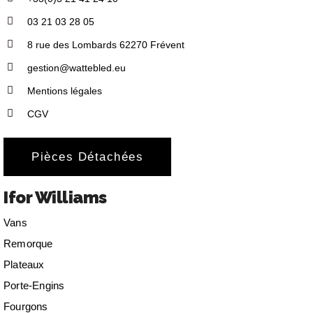
03 21 03 28 05
8 rue des Lombards 62270 Frévent
gestion@wattebled.eu
Mentions légales
CGV
Pièces Détachées
Ifor Williams
Vans
Remorque
Plateaux
Porte-Engins
Fourgons