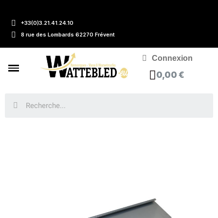
+33(0)3.21.41.24.10
8 rue des Lombards 62270 Frévent
Connexion
0,00 €