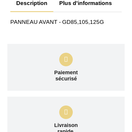
Description
Plus d'informations
Av
PANNEAU AVANT - GD85,105,125G
Paiement
sécurisé
Livraison
rapide