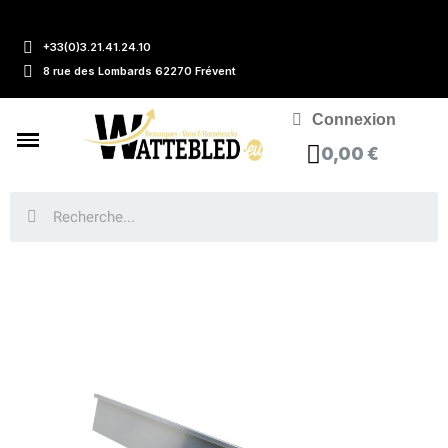
+33(0)3.21.41.24.10
8 rue des Lombards 62270 Frévent
Connexion
0,00 €