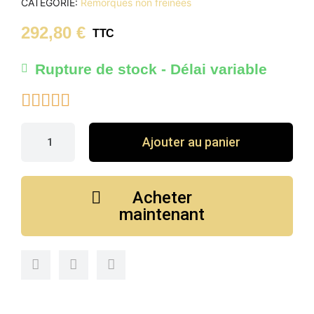
CATÉGORIE
Remorques non freinées
292,80 €
TTC
Rupture de stock - Délai variable





Ajouter au panier
Acheter
maintenant