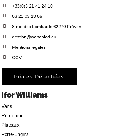
+33(0)3 21 41 24 10
03 21 03 28 05
8 rue des Lombards 62270 Frévent
gestion@wattebled.eu
Mentions légales
CGV
Pièces Détachées
Ifor Williams
Vans
Remorque
Plateaux
Porte-Engins