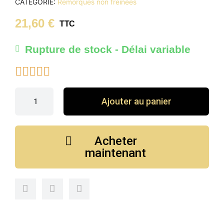
CATÉGORIE
Remorques non freinées
21,60 €
TTC
Rupture de stock - Délai variable





Ajouter au panier
Acheter
maintenant