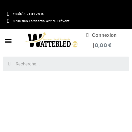
+33(0)3.21.41.24.10
8 rue des Lombards 62270 Frévent
Connexion
0,00 €