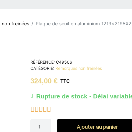
non freinées
Plaque de seuil en aluminium 1219x2195
RÉFÉRENCE
C49506
CATÉGORIE
Remorques non freinées
324,00 €
TTC
Rupture de stock - Délai variabl





Ajouter au panier