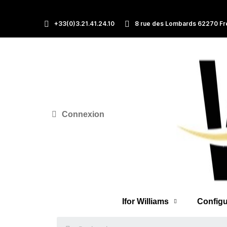
+33(0)3.21.41.24.10
8 rue des Lombards 62270 Fr
Connexion
Ifor Williams
Configu