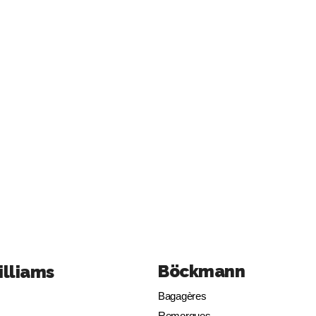
Böckmann
illiams
Bagagères
Remorques