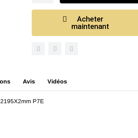
Acheter
maintenant
ions
Avis
Vidéos
19x2195X2mm P7E