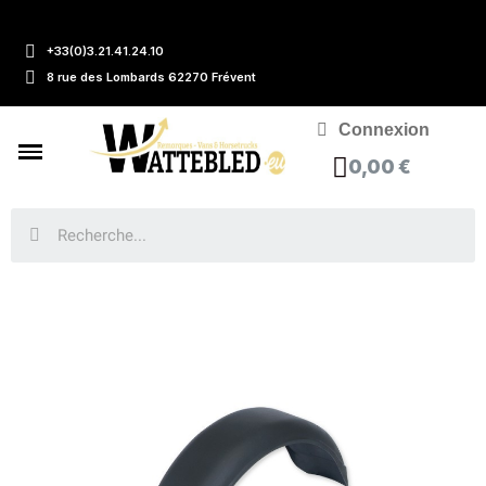
+33(0)3.21.41.24.10
8 rue des Lombards 62270 Frévent
Connexion
0,00 €