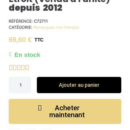
depuis 2012
RÉFÉRENCE
C72711
CATÉGORIE
Remorques non freinées
69,60 €
TTC
En stock





Ajouter au panier
Acheter
maintenant