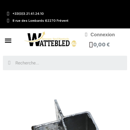
+33(0)3.21.41.24.10
8 rue des Lombards 62270 Frévent
Connexion
0,00 €