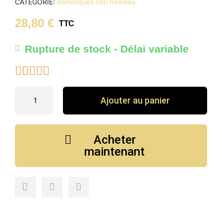
CATÉGORIE
Remorques non freinées
28,80 €
TTC
Rupture de stock - Délai variable





Ajouter au panier
Acheter
maintenant