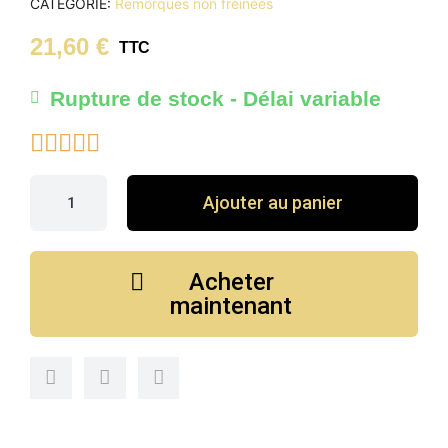
CATÉGORIE
Remorques non freinées
21,60 €
TTC
Rupture de stock - Délai variable





Ajouter au panier
Acheter
maintenant