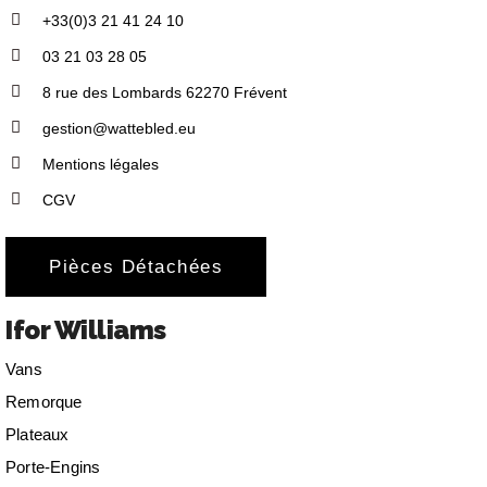
+33(0)3 21 41 24 10
03 21 03 28 05
8 rue des Lombards 62270 Frévent
gestion@wattebled.eu
Mentions légales
CGV
Pièces Détachées
Ifor Williams
Vans
Remorque
Plateaux
Porte-Engins