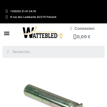
+33(0)3.21.41.24.10
8 rue des Lombards 62270 Frévent
Connexion
0,00 €