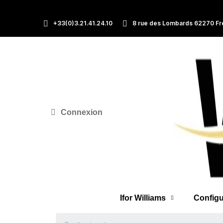
+33(0)3.21.41.24.10
8 rue des Lombards 62270 Fr
Connexion
Ifor Williams
Configu