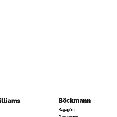
Böckmann
illiams
Bagagères
Remorques