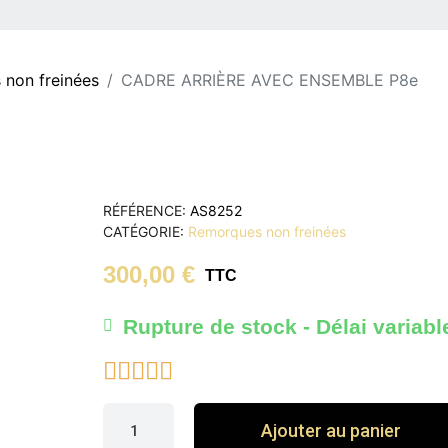
non freinées
CADRE ARRIÈRE AVEC ENSEMBLE P8e
RÉFÉRENCE
AS8252
CATÉGORIE
Remorques non freinées
300,00 €
TTC
Rupture de stock - Délai variabl





Ajouter au panier