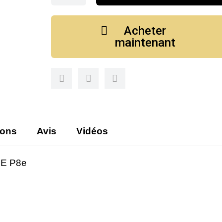
Acheter
maintenant
ions
Avis
Vidéos
E P8e