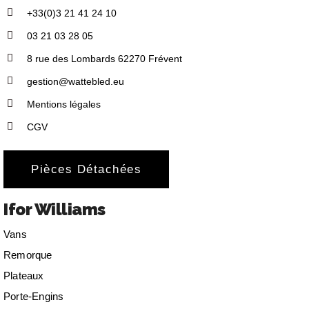
+33(0)3 21 41 24 10
03 21 03 28 05
8 rue des Lombards 62270 Frévent
gestion@wattebled.eu
Mentions légales
CGV
Pièces Détachées
Ifor Williams
Vans
Remorque
Plateaux
Porte-Engins