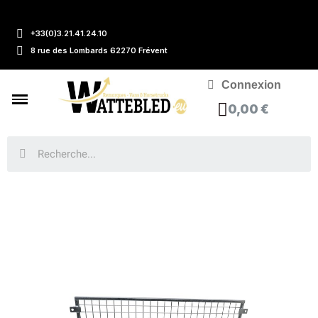
+33(0)3.21.41.24.10
8 rue des Lombards 62270 Frévent
Connexion
0,00 €