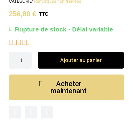
CATÉGORIE
Remorques non freinées
256,80 €
TTC
Rupture de stock - Délai variable





Ajouter au panier
Acheter
maintenant