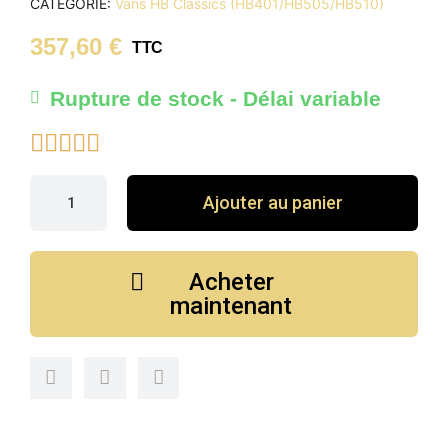
CATÉGORIE
Vans HB Classics (HB401/HB505/HB510)
357,60 €
TTC
Rupture de stock - Délai variable





Ajouter au panier
Acheter
maintenant