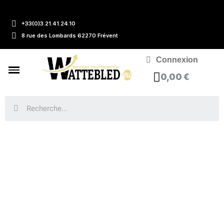
+33(0)3.21.41.24.10
8 rue des Lombards 62270 Frévent
Connexion
0,00 €