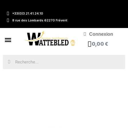
+33(0)3.21.41.24.10
8 rue des Lombards 62270 Frévent
Connexion
0,00 €