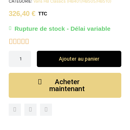
CATÉGORIE
Vans HB Classics (HB401/HB505/HB510)
326,40 €
TTC
Rupture de stock - Délai variable





Ajouter au panier
Acheter
maintenant