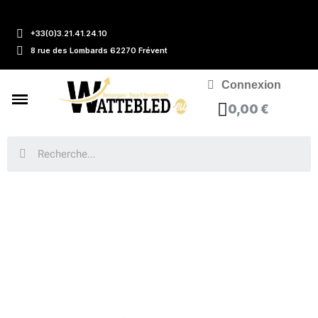
+33(0)3.21.41.24.10
8 rue des Lombards 62270 Frévent
Connexion
0,00 €