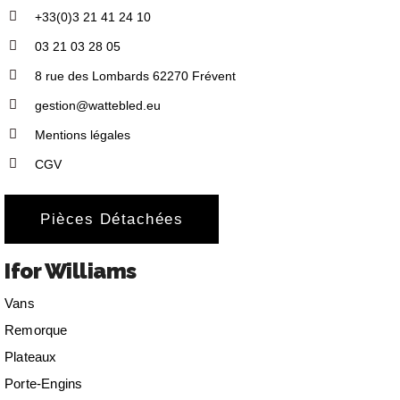
+33(0)3 21 41 24 10
03 21 03 28 05
8 rue des Lombards 62270 Frévent
gestion@wattebled.eu
Mentions légales
CGV
Pièces Détachées
Ifor Williams
Vans
Remorque
Plateaux
Porte-Engins