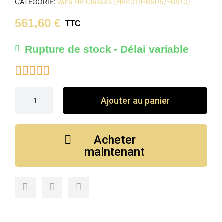
CATÉGORIE
Vans HB Classics (HB401/HB505/HB510)
561,60 €
TTC
Rupture de stock - Délai variable





Ajouter au panier
Acheter
maintenant