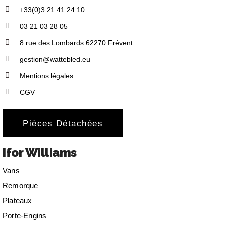
+33(0)3 21 41 24 10
03 21 03 28 05
8 rue des Lombards 62270 Frévent
gestion@wattebled.eu
Mentions légales
CGV
Pièces Détachées
Ifor Williams
Vans
Remorque
Plateaux
Porte-Engins