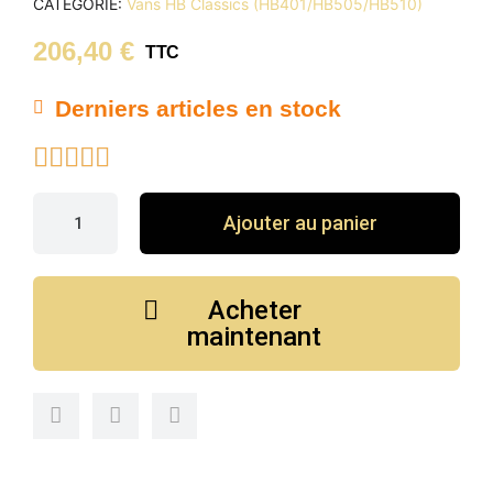
CATÉGORIE
Vans HB Classics (HB401/HB505/HB510)
206,40 €
TTC
Derniers articles en stock





Ajouter au panier
Acheter
maintenant