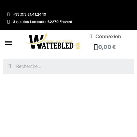
+33(0)3.21.41.24.10
8 rue des Lombards 62270 Frévent
Connexion
0,00 €