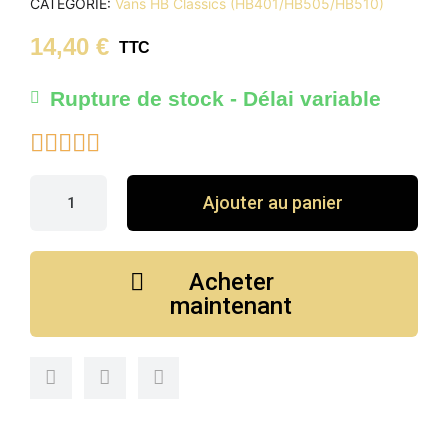
CATÉGORIE
Vans HB Classics (HB401/HB505/HB510)
14,40 €
TTC
Rupture de stock - Délai variable





Ajouter au panier
Acheter
maintenant