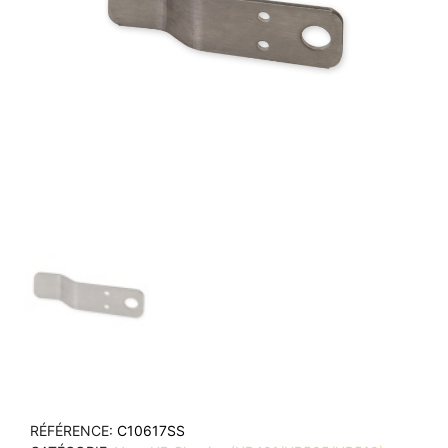
RÉFÉRENCE
C10617SS