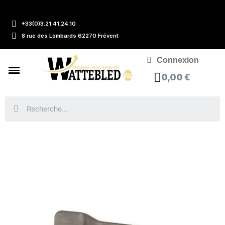
+33(0)3.21.41.24.10
8 rue des Lombards 62270 Frévent
Connexion
0,00 €