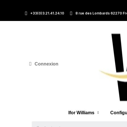
+33(0)3.21.41.24.10
8 rue des Lombards 62270 Fr
Connexion
Ifor Williams
Configu