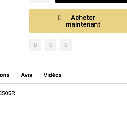
Acheter
maintenant
ions
Avis
Vidéos
B505R