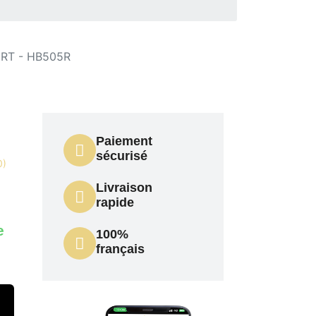
RT - HB505R
Paiement
sécurisé
0)
Livraison
rapide
e
100%
français