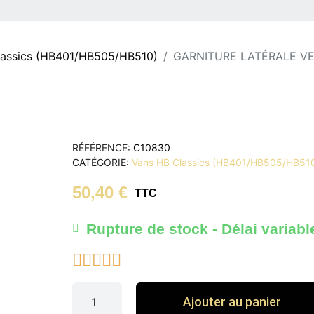
lassics (HB401/HB505/HB510)
GARNITURE LATÉRALE VE
RÉFÉRENCE
C10830
CATÉGORIE
Vans HB Classics (HB401/HB505/HB51
50,40 €
TTC
Rupture de stock - Délai variabl





Ajouter au panier