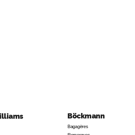
Böckmann
illiams
Bagagères
Remorques