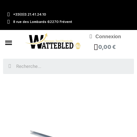
+33(0)3.21.41.24.10
8 rue des Lombards 62270 Frévent
Connexion
0,00 €