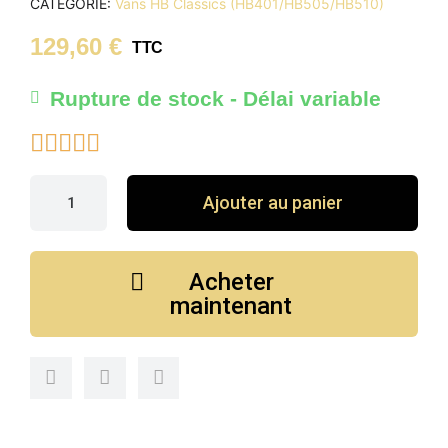
CATÉGORIE
Vans HB Classics (HB401/HB505/HB510)
129,60 €
TTC
Rupture de stock - Délai variable





Ajouter au panier
Acheter
maintenant