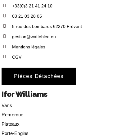
+33(0)3 21 41 24 10
03 21 03 28 05
8 rue des Lombards 62270 Frévent
gestion@wattebled.eu
Mentions légales
CGV
Pièces Détachées
Ifor Williams
Vans
Remorque
Plateaux
Porte-Engins