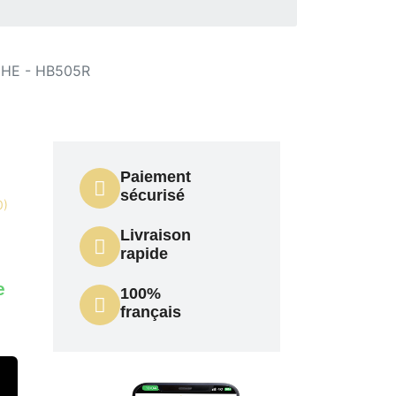
HE - HB505R
Paiement
sécurisé
0)
Livraison
rapide
e
100%
français