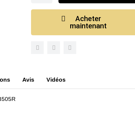
Acheter
maintenant
ions
Avis
Vidéos
B505R