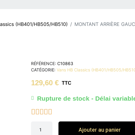
lassics (HB401/HB505/HB510)
MONTANT ARRIÈRE GAUC
RÉFÉRENCE
C10863
CATÉGORIE
Vans HB Classics (HB401/HB505/HB51
129,60 €
TTC
Rupture de stock - Délai variabl





Ajouter au panier