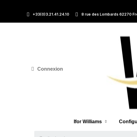
+33(0)3.21.41.24.10
8 rue des Lombards 62270 Fr
Connexion
Ifor Williams
Configu