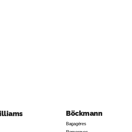
Böckmann
illiams
Bagagères
Remorques